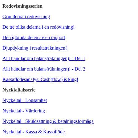
Redovisningsserien
Grunderna i redovisning
De tre olika delarna i en redovisning!
Den glömda delen av en rapport
Djupdykning i resultaträkningen!
Allt handlar om balans(räkningen)! - Del 1
Allt handlar om balans(räkningen)! - Del 2
Kassaflödesanalys: Cash(flow) is king!
Nycktaltalsserie
Nyckeltal - Lönsamhet
Nyckeltal - Värdering
Nyckeltal - Skuldsättning & betalningsförmåga
Nyckeltal - Kassa & Kassaflöde