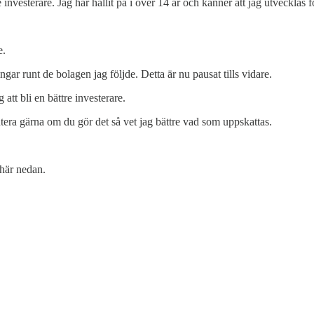
e investerare. Jag har hållit på i över 14 år och känner att jag utvecklas 
e.
gar runt de bolagen jag följde. Detta är nu pausat tills vidare.
att bli en bättre investerare.
tera gärna om du gör det så vet jag bättre vad som uppskattas.
 här nedan.