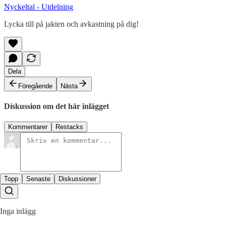
Nyckeltal - Utdelning
Lycka till på jakten och avkastning på dig!
Dela
Föregående
Nästa
Diskussion om det här inlägget
Kommentarer
Restacks
Topp
Senaste
Diskussioner
Inga inlägg