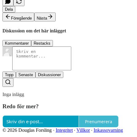
Dela
Föregående
Nästa
Diskussion om det här inlägget
Kommentarer
Restacks
Topp
Senaste
Diskussioner
Inga inlägg
Redo för mer?
Prenumerera
© 2026 Douglas Forsling
·
Integritet
∙
Villkor
∙
Inkassovarning