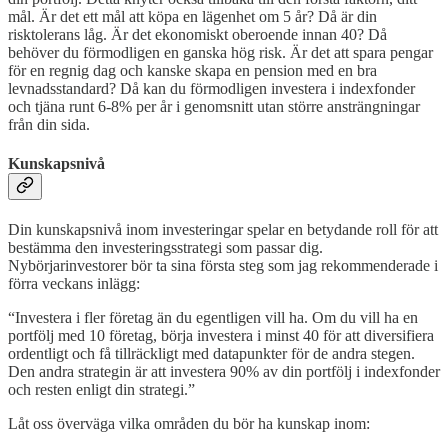
mål. Är det ett mål att köpa en lägenhet om 5 år? Då är din
risktolerans låg. Är det ekonomiskt oberoende innan 40? Då
behöver du förmodligen en ganska hög risk. Är det att spara pengar
för en regnig dag och kanske skapa en pension med en bra
levnadsstandard? Då kan du förmodligen investera i indexfonder
och tjäna runt 6-8% per år i genomsnitt utan större ansträngningar
från din sida.
Kunskapsnivå
Din kunskapsnivå inom investeringar spelar en betydande roll för att
bestämma den investeringsstrategi som passar dig.
Nybörjarinvestorer bör ta sina första steg som jag rekommenderade i
förra veckans inlägg:
“Investera i fler företag än du egentligen vill ha. Om du vill ha en
portfölj med 10 företag, börja investera i minst 40 för att diversifiera
ordentligt och få tillräckligt med datapunkter för de andra stegen.
Den andra strategin är att investera 90% av din portfölj i indexfonder
och resten enligt din strategi.”
Låt oss överväga vilka områden du bör ha kunskap inom: