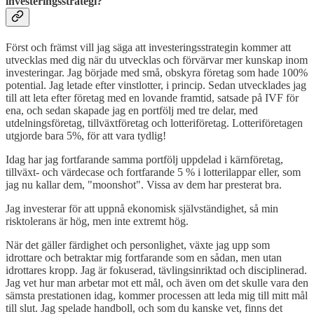
investeringsstrategi?
Först och främst vill jag säga att investeringsstrategin kommer att
utvecklas med dig när du utvecklas och förvärvar mer kunskap inom
investeringar. Jag började med små, obskyra företag som hade 100%
potential. Jag letade efter vinstlotter, i princip. Sedan utvecklades jag
till att leta efter företag med en lovande framtid, satsade på IVF för
ena, och sedan skapade jag en portfölj med tre delar, med
utdelningsföretag, tillväxtföretag och lotteriföretag. Lotteriföretagen
utgjorde bara 5%, för att vara tydlig!
Idag har jag fortfarande samma portfölj uppdelad i kärnföretag,
tillväxt- och värdecase och fortfarande 5 % i lotterilappar eller, som
jag nu kallar dem, "moonshot". Vissa av dem har presterat bra.
Jag investerar för att uppnå ekonomisk självständighet, så min
risktolerans är hög, men inte extremt hög.
När det gäller färdighet och personlighet, växte jag upp som
idrottare och betraktar mig fortfarande som en sådan, men utan
idrottares kropp. Jag är fokuserad, tävlingsinriktad och disciplinerad.
Jag vet hur man arbetar mot ett mål, och även om det skulle vara den
sämsta prestationen idag, kommer processen att leda mig till mitt mål
till slut. Jag spelade handboll, och som du kanske vet, finns det