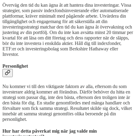
Överväg den tid du kan ägna åt att hantera dina investeringar. Vissa
strategier, som passiv indexfondsinvesterande eller automatiserade
plattformar, kräver minimalt med pågående arbete. Utvärdera din
tillgänglighet och engagemang för att säkerställa att din
investeringsstrategi matchar den tid du kan ägna åt övervakning och
justering av din portfölj. Om du inte kan avsätta minst 20 timmar per
kvartal för att läsa om ditt företag och dess rapporter när de släpps,
bör du inte investera i enskilda aktier. Håll dig till indexfonder,
ETF:er och investeringsbolag som Berkshire Hathaway eller
Investor.
Personlighet
Nu kommer vi till den viktigaste faktorn av alla, eftersom du som
investerare aldrig kommer att förändras. Därför behöver du hitta en
strategi som passar dig, inte den bästa, eftersom den troligen inte är
den bästa för dig. En studie genomfördes med många handlare och
förvaltare som fick samma strategi. Resultatet skilde sig dock, vilket
innebär att samma strategi genomförs olika beroende på din
personlighet.
Hur har detta påverkat mig när jag valde min