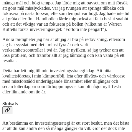
många mål och högt tempo. Jag lärde mig att oavsett om mitt försök
att göra mål misslyckades, var jag tvungen att springa tillbaka och
fokusera på nästa försvar, eftersom tempot var högt. Jag hade inte tid
att gråta eller fira. Handbollen lärde mig också att fatta beslut snabbt
och att det viktiga var att fokusera på bollen (vilket nu är Warren
Buffetts första investeringsregel: "Förlora inte pengar!").
Andra färdigheter jag har är att jag är bra på redovisning, eftersom
jag har sysslat med det i minst fyra år och varit
verksamhetscontroller i två år. Jag är nyfiken, så jag tycker om att
lösa problem, och framför allt är jag tålmodig och kan vänta på ett
resultat.
Detta har lett mig till min investeringsstrategi idag. Att hitta
kvalitetsföretag i min kärnportfölj, leta efter tillväxt- och värdecase
med missförstådd underliggande lönsamhet eller tillgångar och
sedan lotterilappar som förhoppningsvis kan bli något nytt Tesla
eller liknande om tio år.
Slutsats
Att bestämma en investeringsstrategi är ett stort beslut, men det bästa
är att du kan ändra den så många gånger du vill. Gör det dock inte