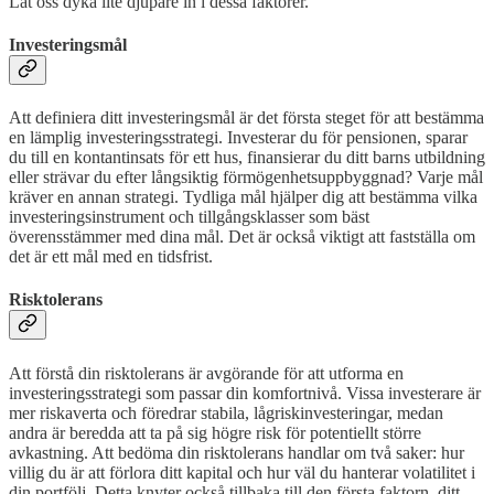
Låt oss dyka lite djupare in i dessa faktorer.
Investeringsmål
Att definiera ditt investeringsmål är det första steget för att bestämma
en lämplig investeringsstrategi. Investerar du för pensionen, sparar
du till en kontantinsats för ett hus, finansierar du ditt barns utbildning
eller strävar du efter långsiktig förmögenhetsuppbyggnad? Varje mål
kräver en annan strategi. Tydliga mål hjälper dig att bestämma vilka
investeringsinstrument och tillgångsklasser som bäst
överensstämmer med dina mål. Det är också viktigt att fastställa om
det är ett mål med en tidsfrist.
Risktolerans
Att förstå din risktolerans är avgörande för att utforma en
investeringsstrategi som passar din komfortnivå. Vissa investerare är
mer riskaverta och föredrar stabila, lågriskinvesteringar, medan
andra är beredda att ta på sig högre risk för potentiellt större
avkastning. Att bedöma din risktolerans handlar om två saker: hur
villig du är att förlora ditt kapital och hur väl du hanterar volatilitet i
din portfölj. Detta knyter också tillbaka till den första faktorn, ditt