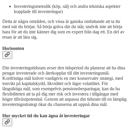
Investeringsmetodik (köp, sälj och andra tekniska aspekter
kopplade till investeringar)
Detta är några områden, och vissa är ganska omfattande att ta itu
med när du börjar. Så börja gräva där du står, undvik inte att börja
bara för att du inte känner dig som en expert från dag ett. En del av
resan är att lära sig.
Horisonten
Din investeringstidsram avser den tidsperiod du planerar att ha dina
pengar investerade och återkopplar till ditt investeringsmål.
Kortfristiga mål kräver vanligtvis en mer konservativ strategi, med
tonvikt på kapitalskydd, likviditet och lägre volatilitet. För
långsiktiga mål, som exempelvis pensionsbesparingar, kan du ha
flexibiliteten att ta på dig mer risk och investera i tillgångar med
högre tillväxtpotential. Genom att anpassa din tidsram till en lämplig
investeringsstrategi ökar du chanserna att uppnå dina mål.
Hur mycket tid du kan ägna åt investeringar