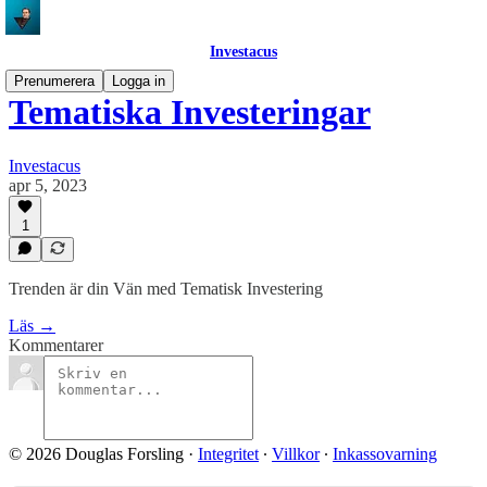
Investacus
Prenumerera
Logga in
Tematiska Investeringar
Investacus
apr 5, 2023
1
Trenden är din Vän med Tematisk Investering
Läs →
Kommentarer
© 2026 Douglas Forsling
·
Integritet
∙
Villkor
∙
Inkassovarning