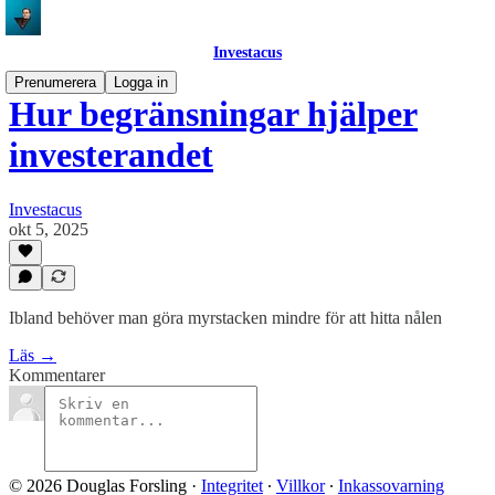
Investacus
Prenumerera
Logga in
Hur begränsningar hjälper
investerandet
Investacus
okt 5, 2025
Ibland behöver man göra myrstacken mindre för att hitta nålen
Läs →
Kommentarer
© 2026 Douglas Forsling
·
Integritet
∙
Villkor
∙
Inkassovarning