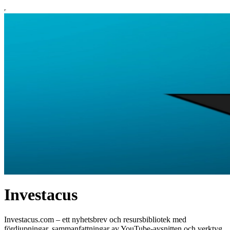
Investacus
Investacus.com – ett nyhetsbrev och resursbibliotek med
fördjupningar, sammanfattningar av YouTube-avsnitten och verktyg