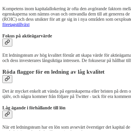
Kompetens inom kapitalallokering är ofta den avgörande faktorn mella
egenskaperna som nämns ovan och omvandla dem till att generera de bäs
(ROIC) och dess utsikter för att ge sig in i nya områden som oexploater
företagstillväxt
Fokus på aktieägarvärde
Ett ledningsteam av hög kvalitet förstår att skapa värde för aktieägarn
och dess investerares långsiktiga intressen. De fokuserar på hållbar t
Röda flaggor för en ledning av låg kvalitet
Det är mycket enkelt att vända på egenskaperna eller bristen på dem o
själv, och några kommer från följare på Twitter - tack för era komment
Låg ägande i förhållande till lön
När ett ledningsteam har en lön som avsevärt överstiger det kapital de 