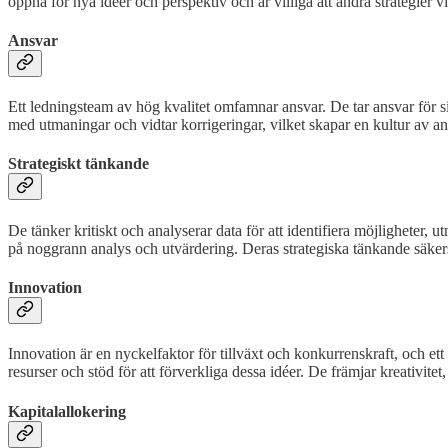
öppna för nya idéer och perspektiv och är villiga att ändra strategier 
Ansvar
Ett ledningsteam av hög kvalitet omfamnar ansvar. De tar ansvar för sin
med utmaningar och vidtar korrigeringar, vilket skapar en kultur av an
Strategiskt tänkande
De tänker kritiskt och analyserar data för att identifiera möjligheter,
på noggrann analys och utvärdering. Deras strategiska tänkande säkerstä
Innovation
Innovation är en nyckelfaktor för tillväxt och konkurrenskraft, och et
resurser och stöd för att förverkliga dessa idéer. De främjar kreativitet
Kapitalallokering