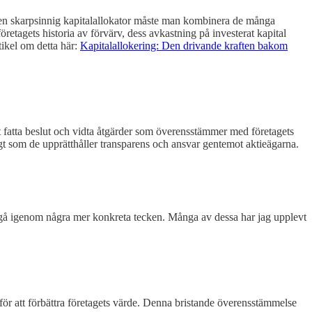
i en skarpsinnig kapitalallokator måste man kombinera de många
etagets historia av förvärv, dess avkastning på investerat kapital
tikel om detta här:
Kapitalallokering: Den drivande kraften bakom
att fatta beslut och vidta åtgärder som överensstämmer med företagets
igt som de upprätthåller transparens och ansvar gentemot aktieägarna.
et gå igenom några mer konkreta tecken. Många av dessa har jag upplevt
t för att förbättra företagets värde. Denna bristande överensstämmelse