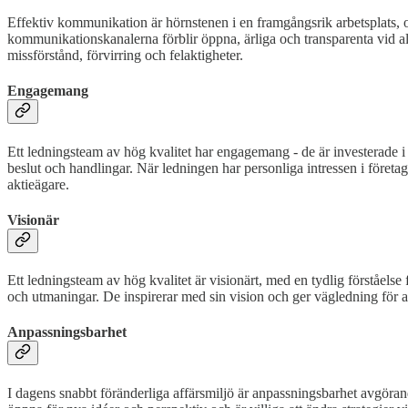
Effektiv kommunikation är hörnstenen i en framgångsrik arbetsplats, o
kommunikationskanalerna förblir öppna, ärliga och transparenta vid all
missförstånd, förvirring och felaktigheter.
Engagemang
Ett ledningsteam av hög kvalitet har engagemang - de är investerade i f
beslut och handlingar. När ledningen har personliga intressen i företa
aktieägare.
Visionär
Ett ledningsteam av hög kvalitet är visionärt, med en tydlig förståelse 
och utmaningar. De inspirerar med sin vision och ger vägledning för att
Anpassningsbarhet
I dagens snabbt föränderliga affärsmiljö är anpassningsbarhet avgöra