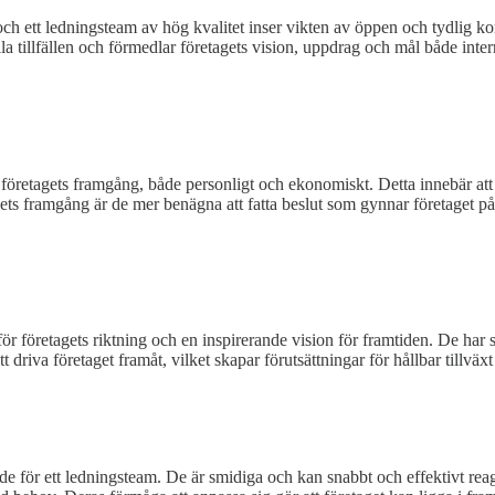
ch ett ledningsteam av hög kvalitet inser vikten av öppen och tydlig k
a tillfällen och förmedlar företagets vision, uppdrag och mål både inte
öretagets framgång, både personligt och ekonomiskt. Detta innebär att de 
gets framgång är de mer benägna att fatta beslut som gynnar företaget på
för företagets riktning och en inspirerande vision för framtiden. De har 
 driva företaget framåt, vilket skapar förutsättningar för hållbar tillvä
nde för ett ledningsteam. De är smidiga och kan snabbt och effektivt r