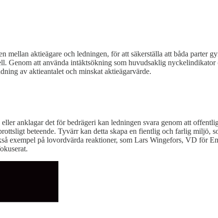
sen mellan aktieägare och ledningen, för att säkerställa att båda parter
ell. Genom att använda intäktsökning som huvudsaklig nyckelindikator 
pädning av aktieantalet och minskat aktieägarvärde.
g eller anklagar det för bedrägeri kan ledningen svara genom att offentlig
ottsligt beteende. Tyvärr kan detta skapa en fientlig och farlig miljö, 
ckså exempel på lovordvärda reaktioner, som Lars Wingefors, VD för Emb
okuserat.