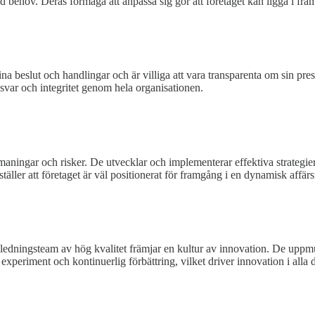
vid behov. Deras förmåga att anpassa sig gör att företaget kan ligga i fr
a beslut och handlingar och är villiga att vara transparenta om sin prest
svar och integritet genom hela organisationen.
 utmaningar och risker. De utvecklar och implementerar effektiva strategie
ller att företaget är väl positionerat för framgång i en dynamisk affärs
t ledningsteam av hög kvalitet främjar en kultur av innovation. De uppmu
, experiment och kontinuerlig förbättring, vilket driver innovation i alla