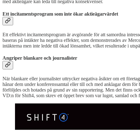
med aktieägare kan leda till negativa konsekvenser.
Ett incitamentsprogram som inte ökar aktieägarvärdet
Ett effektivt incitamentsprogram är avgörande för att samordna intres
baseras på intäkter ha negativa effekter, som demonstrerades av Merc
intäkterna men inte ledde till ökad lönsamhet, vilket resulterade i uts
Angriper blankare och journalister
När blankare eller journalister uttrycker negativa åsikter om ett företa
hånar dem under konferenssamtal eller till och med anklagar dem för br
förföljdes och hotades på grund av sin rapportering. Men det finns o
VD:n för Shift4, som skrev ett öppet brev som var lugnt, samlad och f