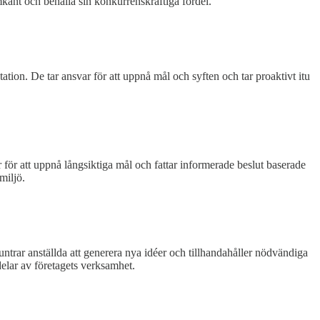
amkant och behålla sin konkurrenskraftiga fördel.
ation. De tar ansvar för att uppnå mål och syften och tar proaktivt itu
r för att uppnå långsiktiga mål och fattar informerade beslut baserade
miljö.
ntrar anställda att generera nya idéer och tillhandahåller nödvändiga
 delar av företagets verksamhet.