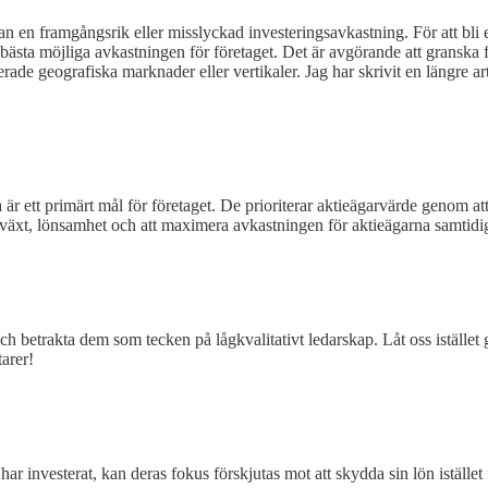
n en framgångsrik eller misslyckad investeringsavkastning. För att bl
ta möjliga avkastningen för företaget. Det är avgörande att granska för
ade geografiska marknader eller vertikaler. Jag har skrivit en längre ar
a är ett primärt mål för företaget. De prioriterar aktieägarvärde genom 
illväxt, lönsamhet och att maximera avkastningen för aktieägarna samtid
ch betrakta dem som tecken på lågkvalitativt ledarskap. Låt oss iställ
arer!
har investerat, kan deras fokus förskjutas mot att skydda sin lön iställe