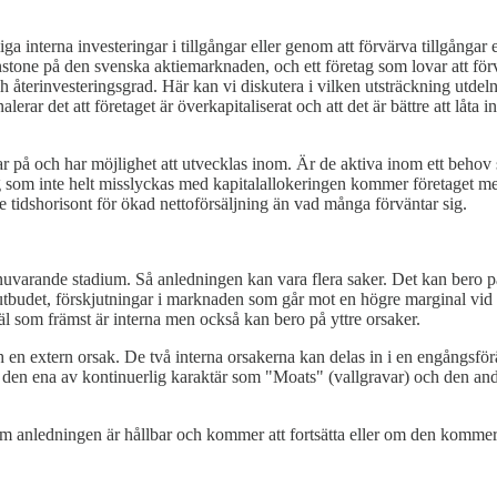
a interna investeringar i tillgångar eller genom att förvärva tillgångar 
nstone på den svenska aktiemarknaden, och ett företag som lovar att för
h återinvesteringsgrad. Här kan vi diskutera i vilken utsträckning utdelni
gnalerar det att företaget är överkapitaliserat och att det är bättre att låt
på och har möjlighet att utvecklas inom. Är de aktiva inom ett behov so
m inte helt misslyckas med kapitalallokeringen kommer företaget med n
e tidshorisont för ökad nettoförsäljning än vad många förväntar sig.
nuvarande stadium. Så anledningen kan vara flera saker. Det kan bero på a
tutbudet, förskjutningar i marknaden som går mot en högre marginal vid 
l som främst är interna men också kan bero på yttre orsaker.
 och en extern orsak. De två interna orsakerna kan delas in i en engångs
 den ena av kontinuerlig karaktär som "Moats" (vallgravar) och den andr
m anledningen är hållbar och kommer att fortsätta eller om den kommer