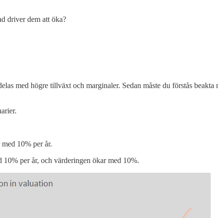
ad driver dem att öka?
illdelas med högre tillväxt och marginaler. Sedan måste du förstås beakt
arier.
r med 10% per år.
ed 10% per år, och värderingen ökar med 10%.