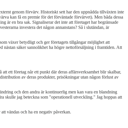
externt genom förvärv. Historiskt sett har den uppnådda tillväxten inte
värva kan få en premie för det förväntade förvärvet). Men båda dessa
ng är en bra sak. Signaliserar det inte att företaget har begränsade
a investerarna investera det någon annanstans? Så i slutändan, är
m växer betydligt och ger företagets tillgångar möjlighet att
ästan säker sannolikhet ha högre nettoförsäljning i framtiden. Att
tt ett företag når ett punkt där deras affärsverksamhet blir skalbar,
distribution av deras produkter, prisökningar utan någon förlust av
förändring och den andra är kontinuerlig men kan vara en blandning
a skulle jag beteckna som "operationell utveckling." Jag hoppas att
 att vändas och ha en negativ påverkan.