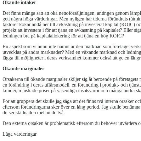
Ökande intäker
Det finns många sätt att öka nettoförsäljningen, antingen genom lämplig
gett några höga värderingar. Men nyligen har tiderna förändrats (åtmi
faktorer kokar ändå ner till avkastning på investerat kapital (ROIC) oc
projekt att investera i för att tjäna en avkastning på kapitalet? Eller si
ledningen bra på kapitalallokering för att tjäna en hög ROIC?
En aspekt som vi ännu inte nämnt är den marknad som företaget verkar 
utvecklas på andra marknader? Med en växande marknad och ledning so
lägga till möjligheter i deras verksamhet kommer också att ge en längr
Ökande marginaler
Orsakerna till ökande marginaler skiljer sig åt beroende på företagets 
en förändring i deras affärsmodell, en förändring i produkt- och tjäns
kunder, minskade priser på väsentliga insatsvaror och många andra skä
För att gruppera det skulle jag säga att det finns två interna orsaker
eftersom förändringarna sker över en lång period. Jag skulle benämna
du ser skillnaden mellan de två.
Den externa orsaken är problematisk eftersom du behöver utvärdera o
Låga värderingar