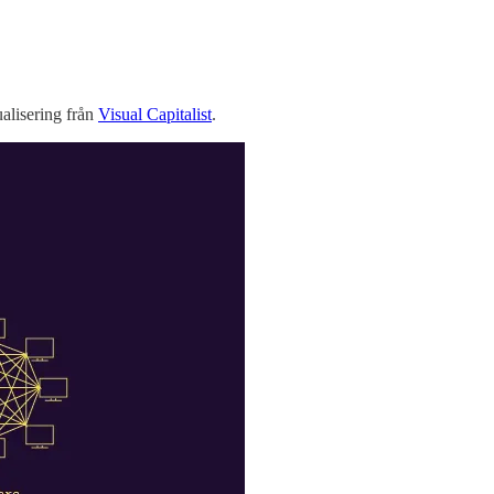
ualisering från
Visual Capitalist
.