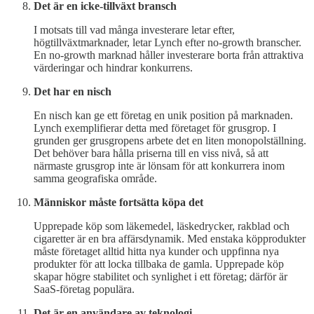
Det är en icke-tillväxt bransch
I motsats till vad många investerare letar efter,
högtillväxtmarknader, letar Lynch efter no-growth branscher.
En no-growth marknad håller investerare borta från attraktiva
värderingar och hindrar konkurrens.
Det har en nisch
En nisch kan ge ett företag en unik position på marknaden.
Lynch exemplifierar detta med företaget för grusgrop. I
grunden ger grusgropens arbete det en liten monopolställning.
Det behöver bara hålla priserna till en viss nivå, så att
närmaste grusgrop inte är lönsam för att konkurrera inom
samma geografiska område.
Människor måste fortsätta köpa det
Upprepade köp som läkemedel, läskedrycker, rakblad och
cigaretter är en bra affärsdynamik. Med enstaka köpprodukter
måste företaget alltid hitta nya kunder och uppfinna nya
produkter för att locka tillbaka de gamla. Upprepade köp
skapar högre stabilitet och synlighet i ett företag; därför är
SaaS-företag populära.
Det är en användare av teknologi