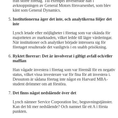
från större företag. Till exempel investerade han i
avknoppningen av General Motors försvarsenhet, som blev
känt som General Dynamics.
Institutionerna äger det inte, och analytikerna följer det
inte
Lynch letade efter möjligheter i företag som var okända för
majoriteten av marknaden, vilket ledde till lägre värderingar.
När institutioner och analytiker började intressera sig för
företaget resulterade det vanligtvis i en snabb prisökning.
Ryktet florerar: Det är involverat i giftigt avfall och/eller
maffian
Han vågade investera i företag som var föremål för en negativ
status, vilket vissa investerare var för fina för att investera i.
Dessutom är sådana företag inte något en Harvard MBA-
student drömmer om att förstöra.
Det finns något nedslående över det
Lynch nämner Service Corporation Inc, begravningstjänster.
Kan det bli mer nedslående? Och namnet får ett A i första
punkten.