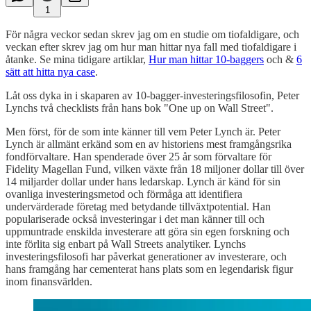
1
För några veckor sedan skrev jag om en studie om tiofaldigare, och
veckan efter skrev jag om hur man hittar nya fall med tiofaldigare i
åtanke. Se mina tidigare artiklar,
Hur man hittar 10-baggers
och &
6
sätt att hitta nya case
.
Låt oss dyka in i skaparen av 10-bagger-investeringsfilosofin, Peter
Lynchs två checklists från hans bok "One up on Wall Street".
Men först, för de som inte känner till vem Peter Lynch är. Peter
Lynch är allmänt erkänd som en av historiens mest framgångsrika
fondförvaltare. Han spenderade över 25 år som förvaltare för
Fidelity Magellan Fund, vilken växte från 18 miljoner dollar till över
14 miljarder dollar under hans ledarskap. Lynch är känd för sin
ovanliga investeringsmetod och förmåga att identifiera
undervärderade företag med betydande tillväxtpotential. Han
populariserade också investeringar i det man känner till och
uppmuntrade enskilda investerare att göra sin egen forskning och
inte förlita sig enbart på Wall Streets analytiker. Lynchs
investeringsfilosofi har påverkat generationer av investerare, och
hans framgång har cementerat hans plats som en legendarisk figur
inom finansvärlden.