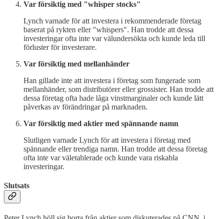
Var försiktig med "whisper stocks"
Lynch varnade för att investera i rekommenderade företag
baserat på rykten eller "whispers". Han trodde att dessa
investeringar ofta inte var välundersökta och kunde leda till
förluster för investerare.
Var försiktig med mellanhänder
Han gillade inte att investera i företag som fungerade som
mellanhänder, som distributörer eller grossister. Han trodde att
dessa företag ofta hade låga vinstmarginaler och kunde lätt
påverkas av förändringar på marknaden.
Var försiktig med aktier med spännande namn
Slutligen varnade Lynch för att investera i företag med
spännande eller trendiga namn. Han trodde att dessa företag
ofta inte var väletablerade och kunde vara riskabla
investeringar.
Slutsats
Peter Lynch höll sig borta från aktier som diskuterades på CNN, i