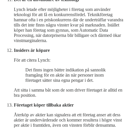
Lynch letade efter möjligheter i företag som använder
teknologi för att få en konkurrensfördel. Teknikföretag
hamnar ofta i en priskonkurrens där de underträffar varandra
tills det inte finns några vinster kvar på marknaden. Istället
köper han företag som gynnas, som Automatic Data
Processing, när datorpriserna blir billigare och därmed ökar
vinstmarginalerna.
Insiders är köpare
För att citera Lynch:
Det finns ingen bättre indikation på sannolik
framgång för en aktie än när personer inom
företaget sätter sina egna pengar i det.
Att sitta i samma båt som de som driver företaget är alltid en
bra position.
Företaget köper tillbaka aktier
Återköp av aktier kan signalera att ett företag anser att dess
aktier är undervärderade och kommer resultera i högre vinst
per aktie i framtiden, även om vinsten förblir densamma.