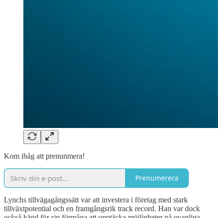
Kom ihåg att prenunmera!
Prenumerera
Lynchs tillvägagångssätt var att investera i företag med stark
tillväxtpotential och en framgångsrik track record. Han var dock
också känd för sin förmåga att upptäcka möjligheter på ovanliga