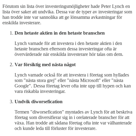
Förutom sin lista över investeringsmöjligheter hade Peter Lynch en
lista över saker att undvika. Dessa var de typer av investeringar som
han trodde inte var sannolika att ge lönsamma avkastningar för
enskilda investerare.
Den hetaste aktien in den hetaste branschen
Lynch varnade för att investera i den hetaste aktien i den
hetaste branschen eftersom dessa investeringar ofta är
övervärderade när enskilda investerare hör talas om dem.
Var försiktig med nästa något
Lynch varnade också för att investera i företag som hyllades
som "nästa stora grej" eller "nästa Microsoft" eller "nästa
Google". Dessa företag lever ofta inte upp till hypen och kan
vara riskabla investeringar.
Undvik diworsefication
Termen "diworsefication" myntades av Lynch för att beskriva
företag som diversifierar sig in i orelaterade branscher för att
växa. Han trodde att sådana företag ofta inte var välhanterade
och kunde leda till förluster för investerare.