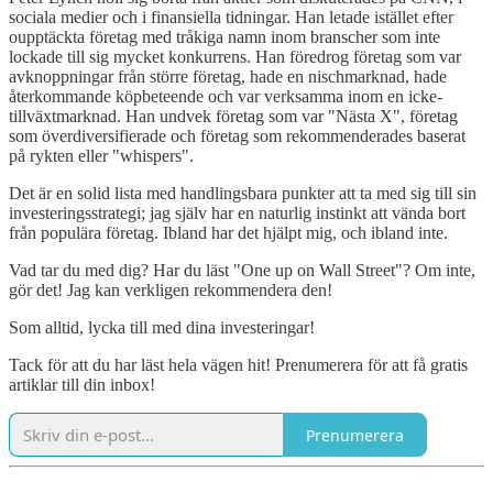
sociala medier och i finansiella tidningar. Han letade istället efter
oupptäckta företag med tråkiga namn inom branscher som inte
lockade till sig mycket konkurrens. Han föredrog företag som var
avknoppningar från större företag, hade en nischmarknad, hade
återkommande köpbeteende och var verksamma inom en icke-
tillväxtmarknad. Han undvek företag som var "Nästa X", företag
som överdiversifierade och företag som rekommenderades baserat
på rykten eller "whispers".
Det är en solid lista med handlingsbara punkter att ta med sig till sin
investeringsstrategi; jag själv har en naturlig instinkt att vända bort
från populära företag. Ibland har det hjälpt mig, och ibland inte.
Vad tar du med dig? Har du läst "One up on Wall Street"? Om inte,
gör det! Jag kan verkligen rekommendera den!
Som alltid, lycka till med dina investeringar!
Tack för att du har läst hela vägen hit! Prenumerera för att få gratis
artiklar till din inbox!
Prenumerera