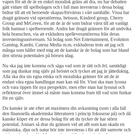
vapen för att de är en enkel moralisk gräns att dra, nu har debatten
gått vidare till spelbolagen och i fall man investerar i dessa bolag
bidrar till att ett beroende skapas/förvärras i vårt samhälle. Vissa har
dragit gränsen vid operatörerna, betsson, Kindred group, Cherry
Group and MrGreen, för att de är de som bidrar värst till att vanligt
folk hamnar i spelberoende. Andra har dragit gränsen för att undvika
hela branschen, via att exkludera spelleverantörerna från deras
investeringsuniversum. Så bolag som Net Entertainment, Evolution
Gaming, Kambi, Catena Media m.m. exkluderas trots att jag och
många som håller med mig att de kanske är de bolag som har bland
den största potentialen på börsen idag.
Nu ska jag inte komma och säga vad som är rätt och fel, samtidigt
som jag dunkar mig själv på bröstet och tycker att jag är jätteduktig.
Alla ska dra sin egna etiska och moraliska gränser för att de är
endast våra egna handlingar man kan stå för. Visst ska man lyssna
och vara öppen för nya perspektiv, men efter man har lyssnat och
reflekterat över ämnet så måste man komma fram till vad som funkar
för en själv.
Du kanske är ute efter att maximera din avkastning (som i alla fall
den finansiella akademiska litteraturen i princip fokuserar på) och då
kanske köper ett av dessa bolag för att du tycker de har störst
potential. Annars så drar du gränsen vid att allt som kan skada en
människa, djur och natur bör inte investeras i för att ditt samvete och