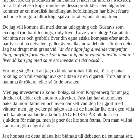
för att folket ska köpa mindre av dessa produkter. Den åtgärden
kommer ur en moralisk handling att befolkningen har blivit fetare
och inte kan göra tillräckligt själva för att vända denna trend.
De jag vill komma till med denna utläggning och Gustavs som
exempel (no hard feelings, only love. Love your blogg !) är att du
bör sitta ner och grubbla över din egna etiska kompass efter att du
har lyssnat på debatten, gäller även alla andra debatter för den delen.
Jag har dragit min gräns vid "
är de något jag använder/utnyttjar
idag, utnyttja förut eller kan tänka mig att använda/utnyttja senare i
livet då kan jag med samvete investera i det också
".
För mig så gör det att jag exkluderar tobak främst, för jag hatar
rökning och fullständigt avskyr lukten av en cigarett. Trots att min
mamma är rökare, eller så är de orsaken.
Men jag investerar i alkohol bolag, så som Kopparberg för att jag
dricker öl, cider och andra rusdrycker. Fast jag har alkoholens
baksida inom familjen och även har sett vad den har gjort med
vänner, men jag tycker på något sätt att de handlar lite om egen vilja
och karaktär gällande alkohol. JAG FÖRSTÅR att de är en
sjukdom för många, men jag ser det lite som fetma. Om man vill så
kan man göra något åt det.
Jag hoppas att detta inlägg har bidragit till debatten på ett annat sätt,