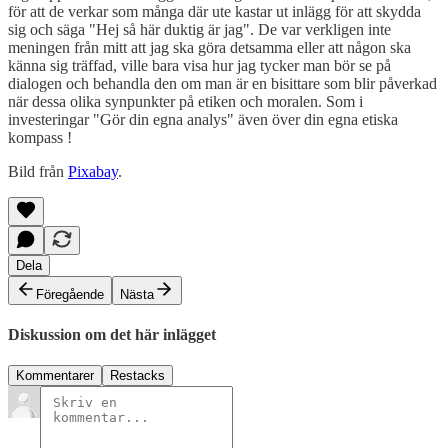
för att de verkar som många där ute kastar ut inlägg för att skydda
sig och säga "Hej så här duktig är jag". De var verkligen inte
meningen från mitt att jag ska göra detsamma eller att någon ska
känna sig träffad, ville bara visa hur jag tycker man bör se på
dialogen och behandla den om man är en bisittare som blir påverkad
när dessa olika synpunkter på etiken och moralen. Som i
investeringar "Gör din egna analys" även över din egna etiska
kompass !
Bild från
Pixabay
.
Dela
Föregående
Nästa
Diskussion om det här inlägget
Kommentarer
Restacks