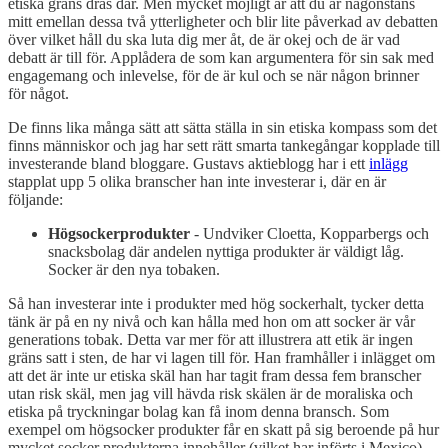
etiska gräns dras där. Men mycket möjligt är att du är någonstans
mitt emellan dessa två ytterligheter och blir lite påverkad av debatten
över vilket håll du ska luta dig mer åt, de är okej och de är vad
debatt är till för. Applådera de som kan argumentera för sin sak med
engagemang och inlevelse, för de är kul och se när någon brinner
för något.
De finns lika många sätt att sätta ställa in sin etiska kompass som det
finns människor och jag har sett rätt smarta tankegångar kopplade till
investerande bland bloggare. Gustavs aktieblogg har i ett
inlägg
stapplat upp 5 olika branscher han inte investerar i, där en är
följande:
Högsockerprodukter
- Undviker Cloetta, Kopparbergs och
snacksbolag där andelen nyttiga produkter är väldigt låg.
Socker är den nya tobaken.
Så han investerar inte i produkter med hög sockerhalt, tycker detta
tänk är på en ny nivå och kan hålla med hon om att socker är vår
generations tobak. Detta var mer för att illustrera att etik är ingen
gräns satt i sten, de har vi lagen till för. Han framhåller i inlägget om
att det är inte ur etiska skäl han har tagit fram dessa fem branscher
utan risk skäl, men jag vill hävda risk skälen är de moraliska och
etiska på tryckningar bolag kan få inom denna bransch. Som
exempel om högsocker produkter får en skatt på sig beroende på hur
mycket socker produkterna innehåller (vilket har införts i Mexico),