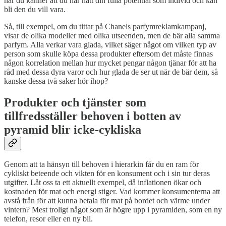
när du känner att du har nått din fulla potential som individ och kan
bli den du vill vara.
Så, till exempel, om du tittar på Chanels parfymreklamkampanj,
visar de olika modeller med olika utseenden, men de bär alla samma
parfym. Alla verkar vara glada, vilket säger något om vilken typ av
person som skulle köpa dessa produkter eftersom det måste finnas
någon korrelation mellan hur mycket pengar någon tjänar för att ha
råd med dessa dyra varor och hur glada de ser ut när de bär dem, så
kanske dessa två saker hör ihop?
Produkter och tjänster som
tillfredsställer behoven i botten av
pyramid blir icke-cykliska
Genom att ta hänsyn till behoven i hierarkin får du en ram för
cykliskt beteende och vikten för en konsument och i sin tur deras
utgifter. Låt oss ta ett aktuellt exempel, då inflationen ökar och
kostnaden för mat och energi stiger. Vad kommer konsumenterna att
avstå från för att kunna betala för mat på bordet och värme under
vintern? Mest troligt något som är högre upp i pyramiden, som en ny
telefon, resor eller en ny bil.