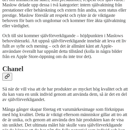
Maslow delade upp dessa i två kategorier: intern självaktning från
prestationer eller behärskning och extern från andra, som status eller
prestige. Maslow föreslår att respekt och rykte är de viktigaste
behoven för barn och ungdomar och kommer före äkta självaktning
eller värdighet.
Och till sist kommer självförverkligande – höjdpunkten i Maslows
behovshierarki. Att uppnå självförverkligande innebär att leva ett liv
fullt av syfte och mening – och det är allmänt känt att Apple-
användare överallt har uppnått detta tillstånd (kolla in några bilder
från en Apple Store-öppning om du inte tror det).
Chanel
Så när de vill visa att de har produkter av mycket hög kvalitet och att
du kan vara en unik individ genom att använda dem, så är det en del
av självförverkligandet.
Många gånger skapar företag ett varumärkesimage som förknippas
med hög kvalitet. Detta är viktigt eftersom människor gillar att tro att
de är unika, och genom att använda den här produkten kan de visa
sin unikhet. Det ultimata målet här skulle vara självförverkligande