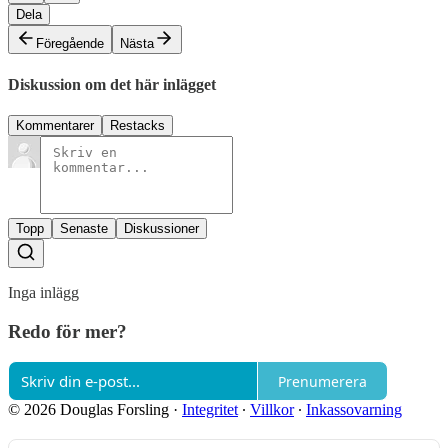
Dela
Föregående
Nästa
Diskussion om det här inlägget
Kommentarer
Restacks
Topp
Senaste
Diskussioner
Inga inlägg
Redo för mer?
Prenumerera
© 2026 Douglas Forsling
·
Integritet
∙
Villkor
∙
Inkassovarning