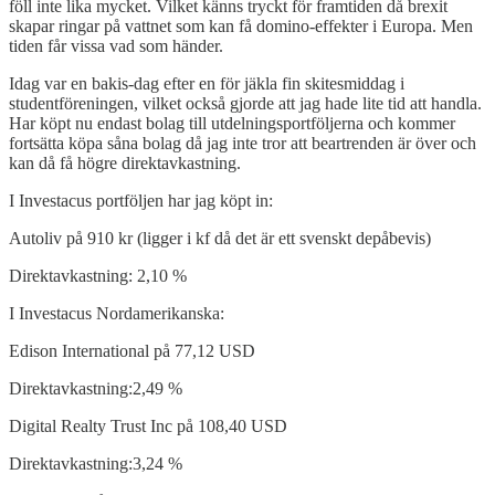
föll inte lika mycket. Vilket känns tryckt för framtiden då brexit
skapar ringar på vattnet som kan få domino-effekter i Europa. Men
tiden får vissa vad som händer.
Idag var en bakis-dag efter en för jäkla fin skitesmiddag i
studentföreningen, vilket också gjorde att jag hade lite tid att handla.
Har köpt nu endast bolag till utdelningsportföljerna och kommer
fortsätta köpa såna bolag då jag inte tror att beartrenden är över och
kan då få högre direktavkastning.
I Investacus portföljen har jag köpt in:
Autoliv på 910 kr (ligger i kf då det är ett svenskt depåbevis)
Direktavkastning: 2,10 %
I Investacus Nordamerikanska:
Edison International på 77,12 USD
Direktavkastning:2,49 %
Digital Realty Trust Inc på 108,40 USD
Direktavkastning:3,24 %