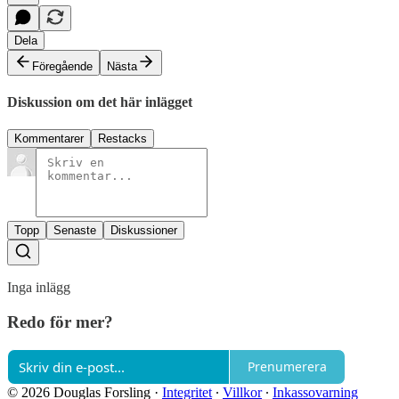
Dela
Föregående
Nästa
Diskussion om det här inlägget
Kommentarer
Restacks
Topp
Senaste
Diskussioner
Inga inlägg
Redo för mer?
Prenumerera
© 2026 Douglas Forsling
·
Integritet
∙
Villkor
∙
Inkassovarning